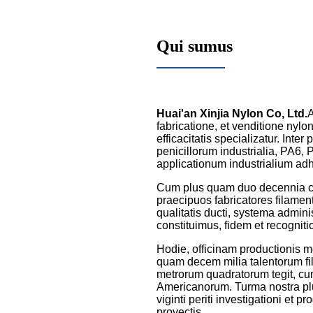
Qui sumus
Huai'an Xinjia Nylon Co, Ltd.
A
fabricatione, et venditione ny
efficacitatis specializatur. Int
penicillorum industrialia, PA6,
applicationum industrialium adh
Cum plus quam duo decennia con
praecipuos fabricatores filamen
qualitatis ducti, systema admin
constituimus, fidem et recogniti
Hodie, officinam productionis 
quam decem milia talentorum fil
metrorum quadratorum tegit, cum
Americanorum. Turma nostra plu
viginti periti investigationi et 
provectis.