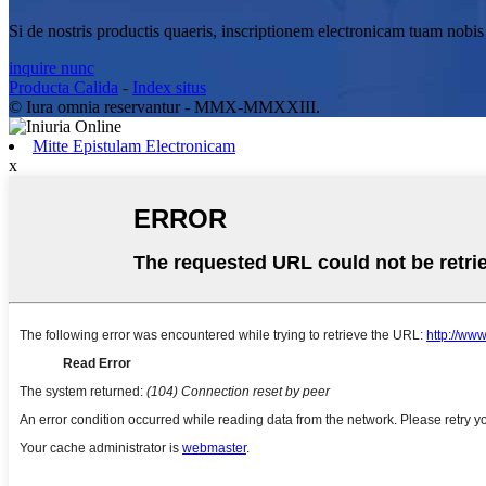
Si de nostris productis quaeris, inscriptionem electronicam tuam nobi
inquire nunc
Producta Calida
-
Index situs
© Iura omnia reservantur - MMX-MMXXIII.
Mitte Epistulam Electronicam
x