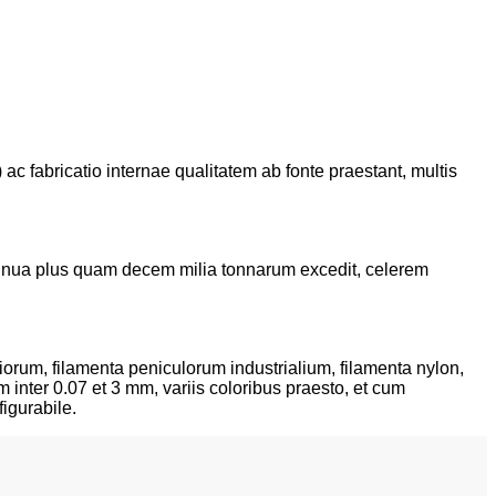
 ac fabricatio internae qualitatem ab fonte praestant, multis
nnua plus quam decem milia tonnarum excedit, celerem
iorum, filamenta peniculorum industrialium, filamenta nylon,
m inter 0.07 et 3 mm, variis coloribus praesto, et cum
igurabile.