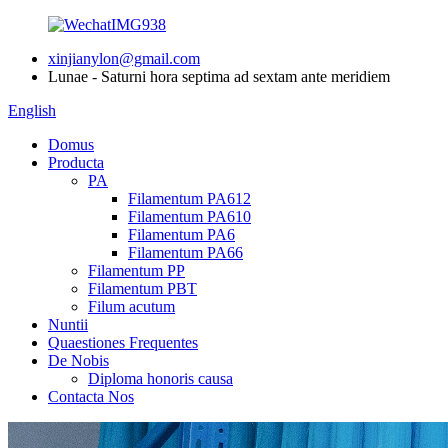
xinjianylon@gmail.com
Lunae - Saturni hora septima ad sextam ante meridiem
English
Domus
Producta
PA
Filamentum PA612
Filamentum PA610
Filamentum PA6
Filamentum PA66
Filamentum PP
Filamentum PBT
Filum acutum
Nuntii
Quaestiones Frequentes
De Nobis
Diploma honoris causa
Contacta Nos