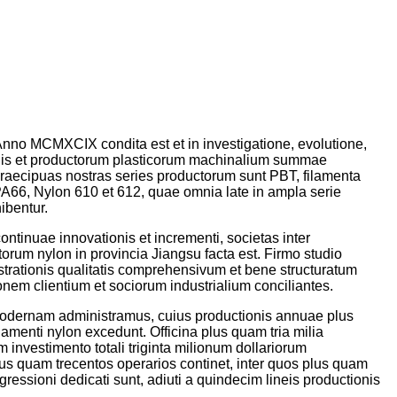
nno MCMXCIX condita est et in investigatione, evolutione,
lonis et productorum plasticorum machinalium summae
er praecipuas nostras series productorum sunt PBT, filamenta
 PA66, Nylon 610 et 612, quae omnia late in ampla serie
ibentur.
tinuae innovationis et incrementi, societas inter
torum nylon in provincia Jiangsu facta est. Firmo studio
istrationis qualitatis comprehensivum et bene structuratum
onem clientium et sociorum industrialium conciliantes.
modernam administramus, cuius productionis annuae plus
amenti nylon excedunt. Officina plus quam tria milia
 investimento totali triginta milionum dollariorum
s quam trecentos operarios continet, inter quos plus quam
progressioni dedicati sunt, adiuti a quindecim lineis productionis