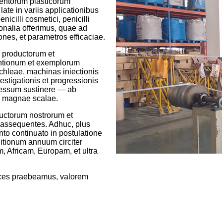
mentorum plasticorum
ate in variis applicationibus
nicilli cosmetici, penicilli
rsonalia offerimus, quae ad
nes, et parametros efficaciae.
 productorum et
entionum et exemplorum
ochleae, machinas iniectionis
stigationis et progressionis
cessum sustinere — ab
m magnae scalae.
ductorum nostrorum et
 assequentes. Adhuc, plus
to continuato in postulatione
itionum annuum circiter
, Africam, Europam, et ultra
caces praebeamus, valorem