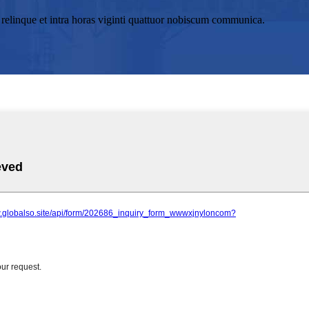
s relinque et intra horas viginti quattuor nobiscum communica.